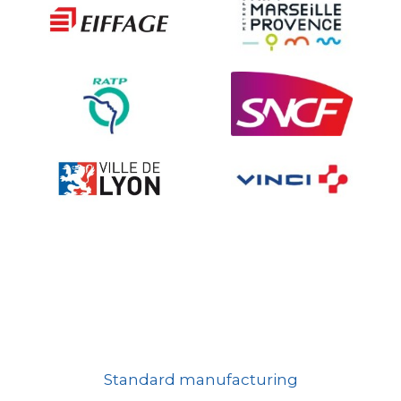
Ville fleurie, village fleuri
On-board road signs
Standard manufacturing