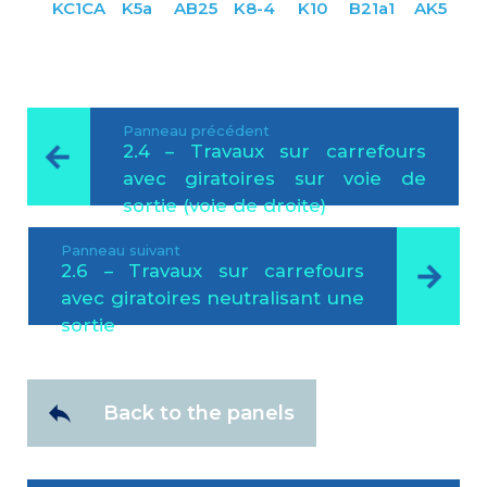
KC1CA
K5a
AB25
K8-4
K10
B21a1
AK5
Panneau précédent
2.4 – Travaux sur carrefours
avec giratoires sur voie de
sortie (voie de droite)
Panneau suivant
2.6 – Travaux sur carrefours
avec giratoires neutralisant une
sortie
Back to the panels