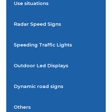
Use situations
Radar Speed Signs
Situations de signalisation
permanente
Speeding Traffic Lights
Situations de signalisation
Radar Speed Sign
temporaire
Outdoor Led Displays
Speeding Traffic Light
Dynamic road signs
Outdoor Led Display
Others
Dynamic road signs