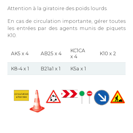
Attention à la giratoire des poids lourds.
En cas de circulation importante, gérer toutes
les entrées par des agents munis de piquets
K10.
KC1CA
AK5 x 4
AB25 x 4
K10 x 2
x 4
K8-4 x 1
B21a1 x 1
K5a x 1