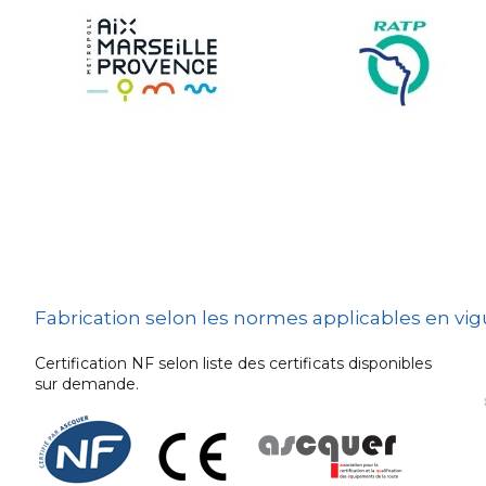
Sécurité et Mobilier
Urban
Les techniques de
dissuasion
Ville fleurie, village
fleuri
Signalisation
embarquée
Fabrication selon les normes applicables en vi
Certification NF selon liste des certificats disponibles
sur demande.