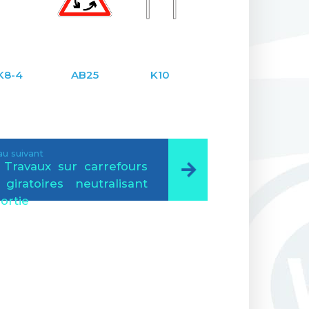
K8-4
AB25
K10
u suivant
 Travaux sur carrefours
giratoires neutralisant
ortie