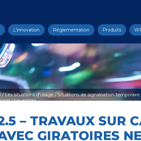
L’innovation
Réglementation
Produits
W
l
/
Les situations d'usage
/
Situations de signalisation temporaire
lisant une entrée
2.5 – TRAVAUX SUR
AVEC GIRATOIRES N