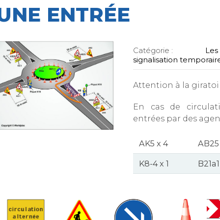
UNE ENTRÉE
Catégorie :
Les 
signalisation temporair
Attention à la giratoi
En cas de circulat
entrées par des agen
AK5 x 4
AB25 
K8-4 x 1
B21a1 