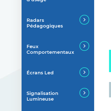
Radars
Situations de
Pédagogiques
signalisation
permanente
Feux
Situations de
Radar Pédagogique
Comportementaux
signalisation
temporaire
Écrans Led
Feu Comportemental
Signalisation
Écran Géant Extérieur
Lumineuse
Led