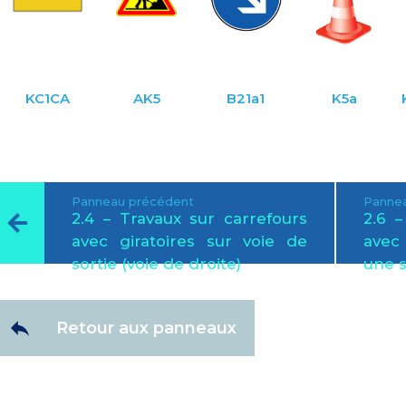
KC1CA
AK5
B21a1
K5a
Panneau précédent
Pannea
2.4 – Travaux sur carrefours
2.6 –
avec giratoires sur voie de
avec 
sortie (voie de droite)
une s
Retour aux panneaux