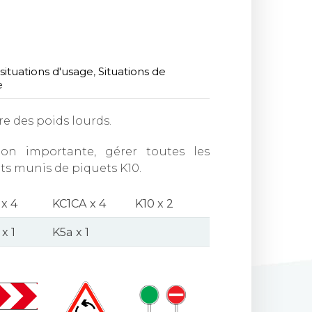
situations d'usage
,
Situations de
e
re des poids lourds.
ion importante, gérer toutes les
ts munis de piquets K10.
x 4
KC1CA x 4
K10 x 2
x 1
K5a x 1