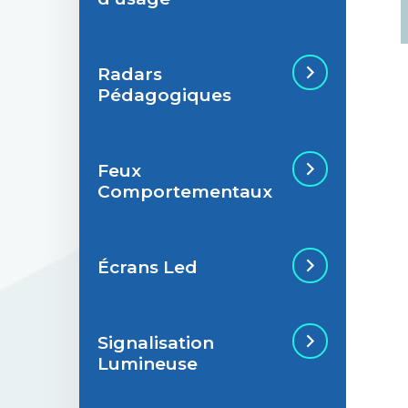
Radars
Situations de
Pédagogiques
signalisation
permanente
Feux
Situations de
Radar Pédagogique
Comportementaux
signalisation
temporaire
Écrans Led
Feu Comportemental
Signalisation
Écran Géant Extérieur
Lumineuse
Led