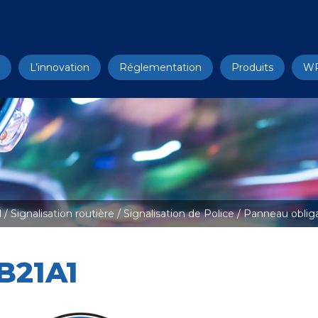
L’innovation
Réglementation
Produits
W
l
/
Signalisation routière
/
Signalisation de Police
/
Panneau oblig
B21A1