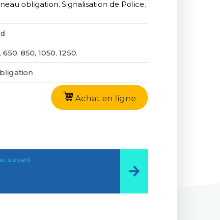
neau obligation
,
Signalisation de Police
,
nd
 650, 850, 1050, 1250,
bligation
Achat en ligne
u suivant