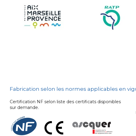
Sécurité et Mobilier
Urban
Les techniques de
dissuasion
Ville fleurie, village
fleuri
Signalisation
embarquée
Fabrication selon les normes applicables en vi
Certification NF selon liste des certificats disponibles
sur demande.