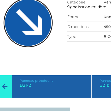
Catégorie :
Pan
Signalisation routière
Forme :
Ro
Dimensions :
450,
Type :
B O
Panneau précédent
Pannea
B21-2
B21b