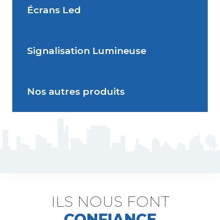
Écrans Led
Feu Comportemental
Signalisation Lumineuse
Écran Géant Extérieur Led
Nos autres produits
Signalisation dynamique
lumineuse
J5 Mât flexible
Triflash
Bir : balise d'information rapide
ILS NOUS FONT
CONFIANCE