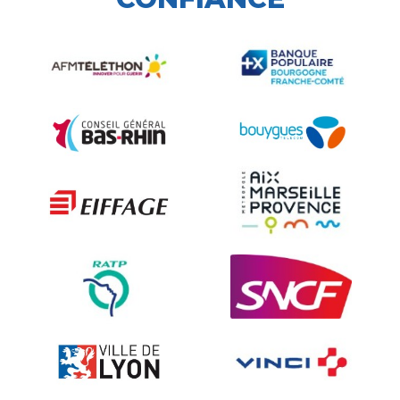
B21 et BK21 indexable
Accessoires signalisation routière
Sécurité et Mobilier Urban
Les techniques de dissuasion
Ville fleurie, village fleuri
Signalisation embarquée