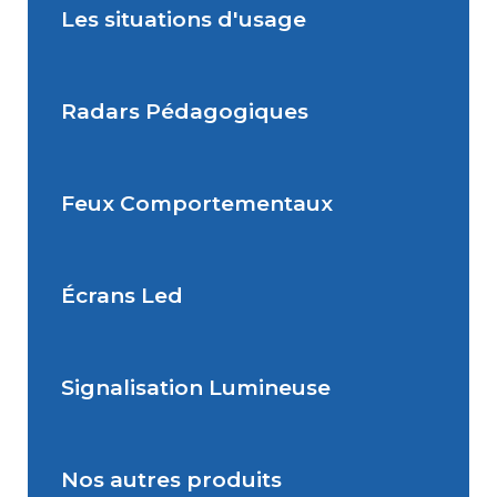
Les situations d'usage
Radars Pédagogiques
Situations de signalisation
permanente
Feux Comportementaux
Situations de signalisation
Radar Pédagogique
temporaire
Écrans Led
Feu Comportemental
Signalisation Lumineuse
Écran Géant Extérieur Led
Nos autres produits
Signalisation dynamique