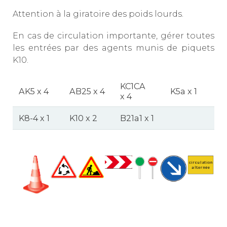
Attention à la giratoire des poids lourds.
En cas de circulation importante, gérer toutes
les entrées par des agents munis de piquets
K10.
KC1CA
AK5 x 4
AB25 x 4
K5a x 1
x 4
K8-4 x 1
K10 x 2
B21a1 x 1