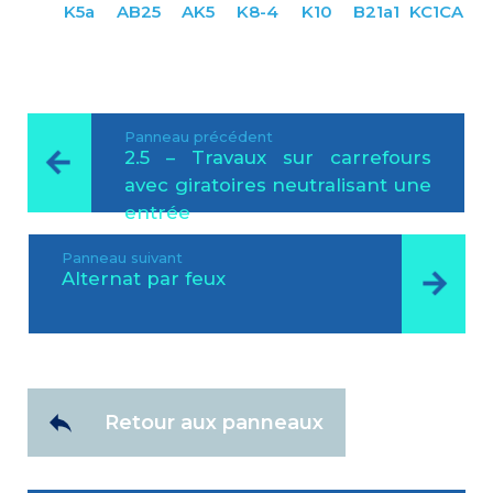
K5a
AB25
AK5
K8-4
K10
B21a1
KC1CA
Panneau précédent
2.5 – Travaux sur carrefours
avec giratoires neutralisant une
entrée
Panneau suivant
Alternat par feux
Retour aux panneaux