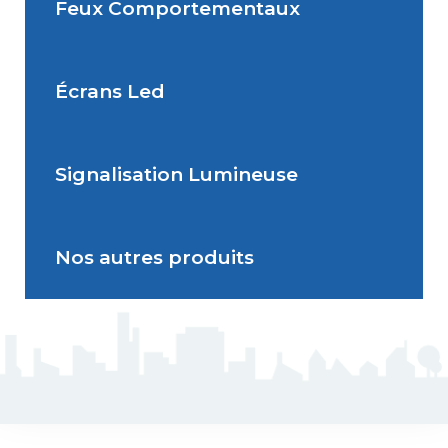
Feux Comportementaux
Situations de signalisation
Radar Pédagogique
temporaire
Écrans Led
Feu Comportemental
Signalisation Lumineuse
Écran Géant Extérieur Led
Nos autres produits
Signalisation dynamique
lumineuse
J5 Mât flexible
Triflash