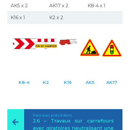
AK5 x 2
AK17 x 2
K8-4 x 1
K16 x 1
K2 x 2
K8-4
K2
K16
AK5
AK17
Panneau précédent
2.6 – Travaux sur carrefours
avec giratoires neutralisant une