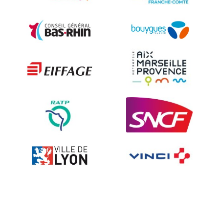
Security and Urban furniture<
The deterrent techniques
Ville fleurie, village fleuri
On-board road signs