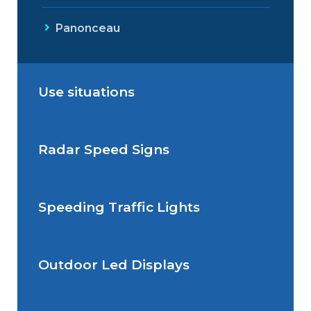
Panonceau
Use situations
Radar Speed Signs
Situations de signalisation
permanente
Speeding Traffic Lights
Situations de signalisation
Radar Speed Sign
temporaire
Outdoor Led Displays
Speeding Traffic Light