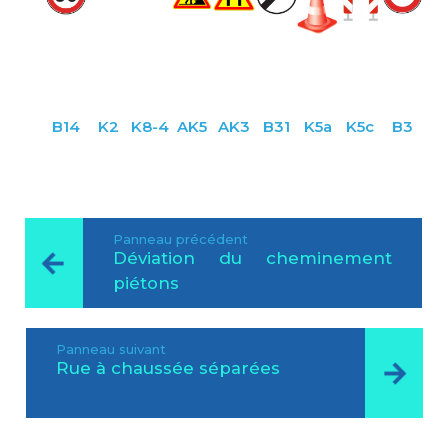
B14
K2
K8-4
AK5
AK3
B31
K5a
K5c
B3
Panneau précédent
Déviation du cheminement
piétons
Panneau suivant
Rue à chaussée séparées