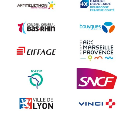
Accessories for road signs
Security and Urban furniture<
The deterrent techniques
Ville fleurie, village fleuri
On-board road signs