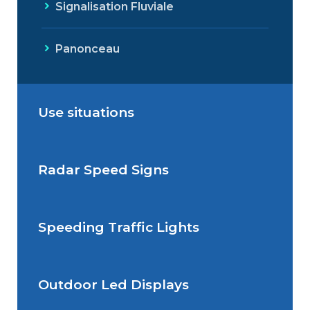
Signalisation Fluviale
Panonceau
Use situations
Radar Speed Signs
Situations de signalisation
permanente
Speeding Traffic Lights
Situations de signalisation
Radar Speed Sign
temporaire
Outdoor Led Displays
Speeding Traffic Light