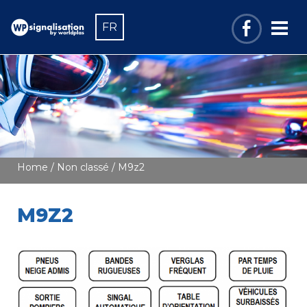
FR
Home
/
Non classé
/ M9z2
M9Z2