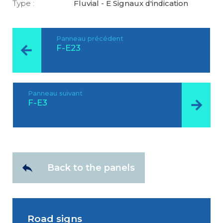
Type :
Fluvial - E Signaux d'indication
Panneau précédent
F-E23
Panneau suivant
F-E3
Back to the panels
Road signs