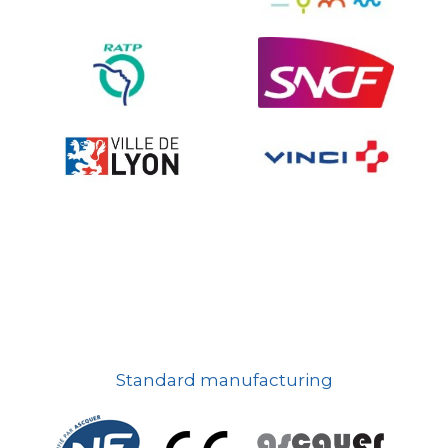
Ville fleurie, village fleuri
On-board road signs
Standard manufacturing