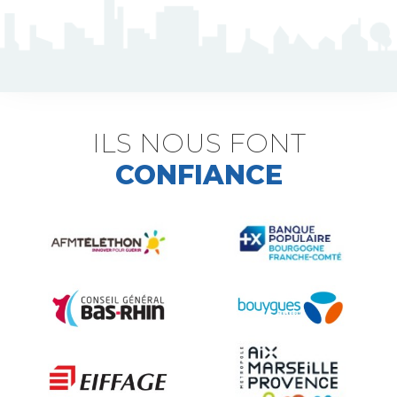
J5 Flexible Pole
Triflash
Bir : quick information marking
ILS NOUS FONT
CONFIANCE
Indexable B21 and BK21
Accessories for road signs
Security and Urban furniture<
The deterrent techniques