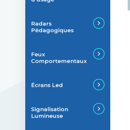
Radars
Situations de
Pédagogiques
signalisation
permanente
Feux
Situations de
Radar Pédagogique
Comportementaux
signalisation
temporaire
Écrans Led
Feu Comportemental
Signalisation
Écran Géant Extérieur
Lumineuse
Led