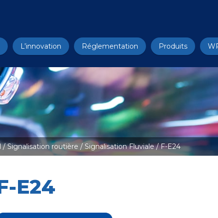
L’innovation
Réglementation
Produits
W
l
/
Signalisation routière
/
Signalisation Fluviale
/ F-E24
F-E24