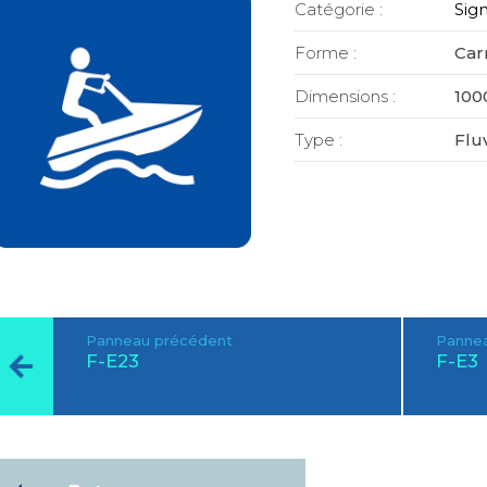
Catégorie :
Sign
Forme :
Car
Dimensions :
100
Type :
Fluv
Panneau précédent
Pannea
F-E23
F-E3