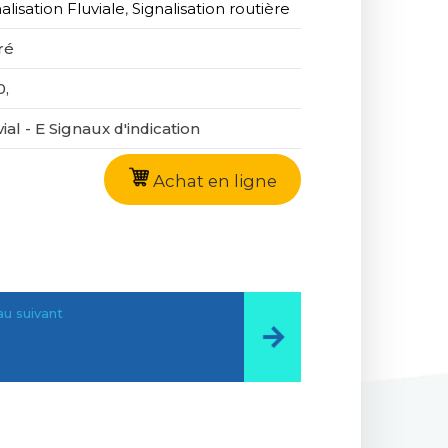
alisation Fluviale
,
Signalisation routière
ré
0,
ial - E Signaux d'indication
Achat en ligne
u suivant