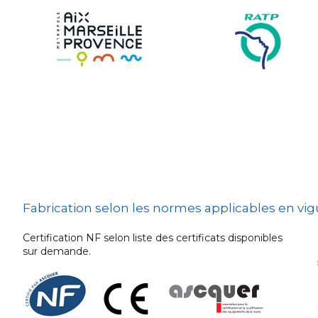
Sécurité et Mobilier
Urban
Les techniques de
dissuasion
Ville fleurie, village
fleuri
Signalisation
embarquée
Fabrication selon les normes applicables en vi
Certification NF selon liste des certificats disponibles
sur demande.