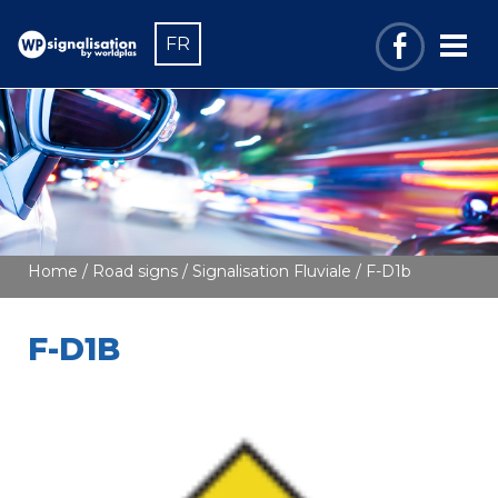
FR
Home
/
Road signs
/
Signalisation Fluviale
/ F-D1b
F-D1B