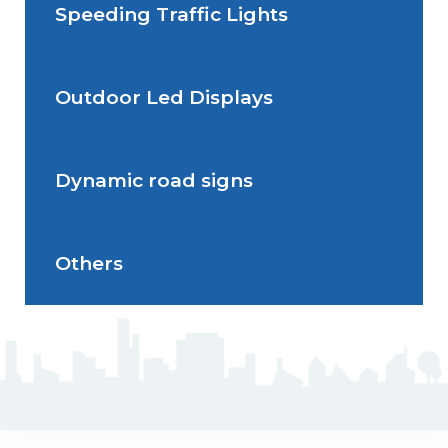
Speeding Traffic Lights
Situations de signalisation
Radar Speed Sign
temporaire
Outdoor Led Displays
Speeding Traffic Light
Dynamic road signs
Outdoor Led Display
Others
Dynamic road signs
J5 Flexible Pole
Triflash