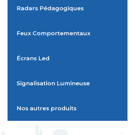
Radars Pédagogiques
Situations de signalisation
permanente
Feux Comportementaux
Situations de signalisation
Radar Pédagogique
temporaire
Écrans Led
Feu Comportemental
Signalisation Lumineuse
Écran Géant Extérieur Led
Nos autres produits
Signalisation dynamique
lumineuse