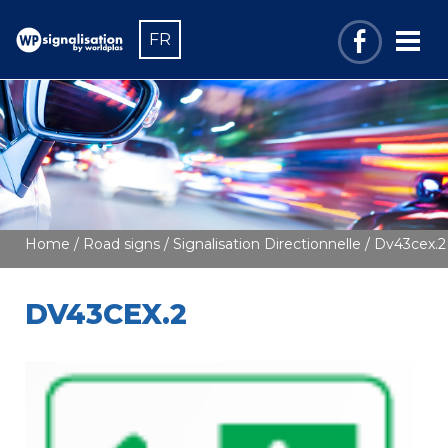
FR
Home
/
Road signs
/
Signalisation Directionnelle
/ Dv43cex.2
DV43CEX.2