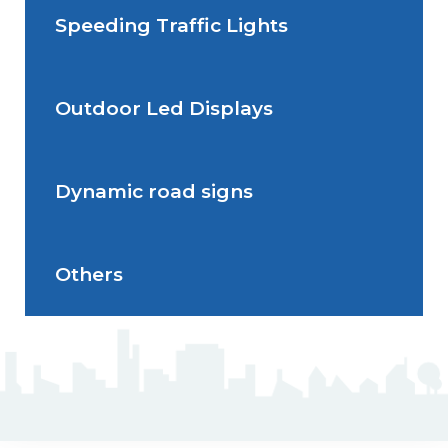
Speeding Traffic Lights
Situations de signalisation
Radar Speed Sign
temporaire
Outdoor Led Displays
Speeding Traffic Light
Dynamic road signs
Outdoor Led Display
Others
Dynamic road signs
J5 Flexible Pole
Triflash