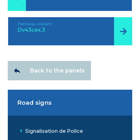
Panneau suivant
Dv43cex.3
Back to the panels
Road signs
Signalisation de Police