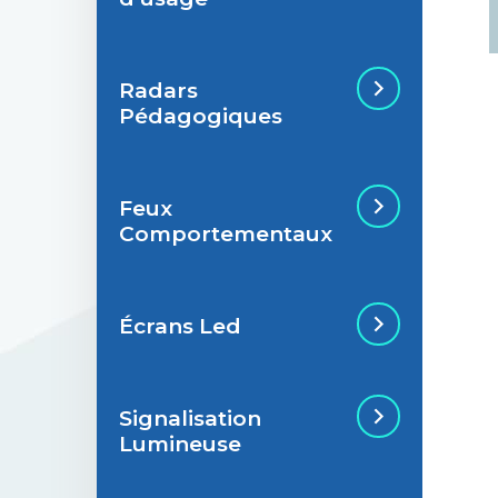
Radars
Situations de
Pédagogiques
signalisation
permanente
Feux
Situations de
Radar Pédagogique
Comportementaux
signalisation
temporaire
Écrans Led
Feu Comportemental
Signalisation
Écran Géant Extérieur
Lumineuse
Led