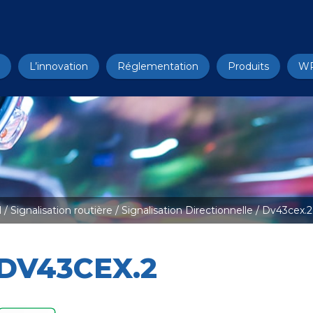
L’innovation
Réglementation
Produits
W
l
/
Signalisation routière
/
Signalisation Directionnelle
/ Dv43cex.2
DV43CEX.2