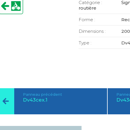
Catégorie :
Sign
routière
Forme :
Rec
Dimensions :
200
Type :
Dv4
Panneau précédent
Pannea
Dv43cex.1
Dv43