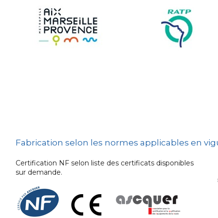
Sécurité et Mobilier
Urban
Les techniques de
dissuasion
Ville fleurie, village
fleuri
Signalisation
embarquée
Fabrication selon les normes applicables en vi
Certification NF selon liste des certificats disponibles
sur demande.