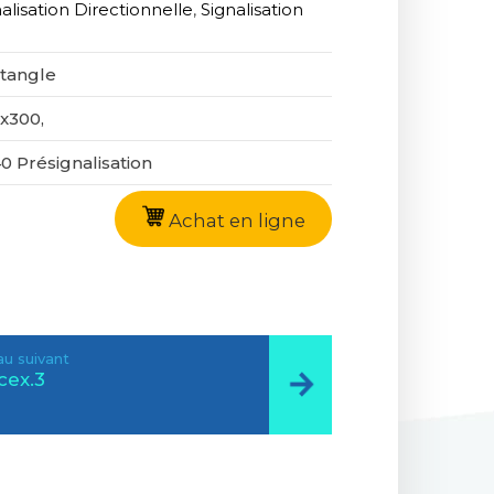
alisation Directionnelle
,
Signalisation
tangle
x300,
0 Présignalisation
Achat en ligne
u suivant
cex.3