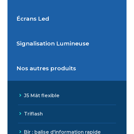
Signalisation Fluviale
temporaire
Écrans Led
Panonceau
Feu Comportemental
Signalisation Lumineuse
Écran Géant Extérieur Led
Nos autres produits
Signalisation dynamique
lumineuse
J5 Mât flexible
Triflash
Bir : balise d'information rapide