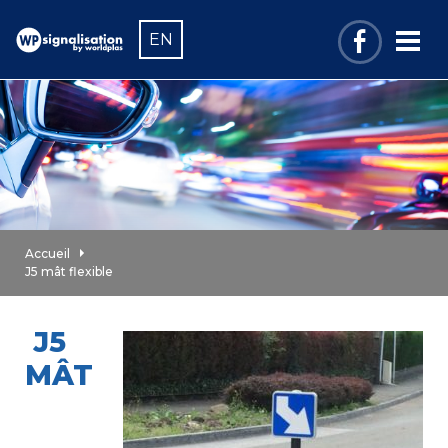
EN
Accueil
J5 mât flexible
J5
MÂT