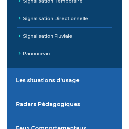
Signalisation Temporaire
Signalisation Directionnelle
Signalisation Fluviale
Panonceau
Les situations d'usage
Radars Pédagogiques
Situations de signalisation
permanente
Feux Comportementaux