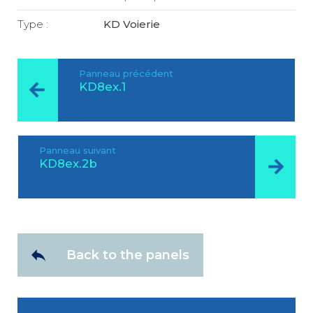
Type :
KD Voierie
Panneau précédent
KD8ex.1
Panneau suivant
KD8ex.2b
Back to the panels