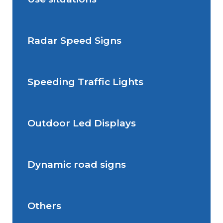
Radar Speed Signs
Situations de signalisation
permanente
Speeding Traffic Lights
Situations de signalisation
Radar Speed Sign
temporaire
Outdoor Led Displays
Speeding Traffic Light
Dynamic road signs
Outdoor Led Display
Others
Dynamic road signs