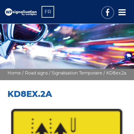
FR
Home
/
Road signs
/
Signalisation Temporaire
/ KD8ex.2a
KD8EX.2A