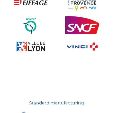
Ville fleurie, village fleuri
On-board road signs
Standard manufacturing