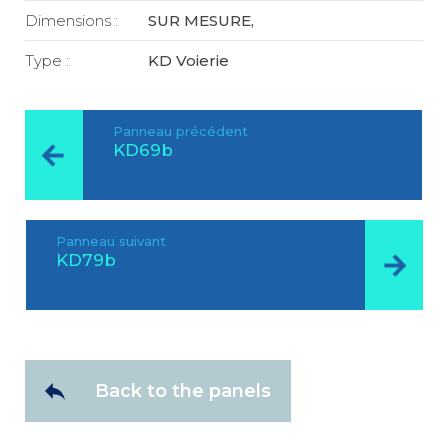
Dimensions :
SUR MESURE,
Type :
KD Voierie
Panneau précédent
KD69b
Panneau suivant
KD79b
Back to the panels