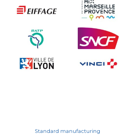
The deterrent techniques
Ville fleurie, village fleuri
On-board road signs
Standard manufacturing