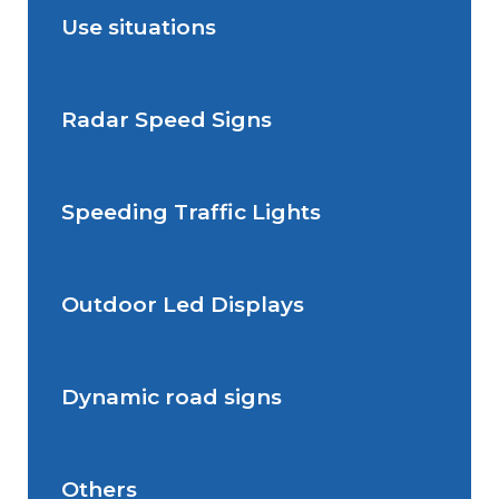
Use situations
Radar Speed Signs
Situations de signalisation
permanente
Speeding Traffic Lights
Situations de signalisation
Radar Speed Sign
temporaire
Outdoor Led Displays
Speeding Traffic Light
Dynamic road signs
Outdoor Led Display
Others
Dynamic road signs