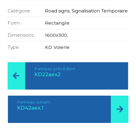
Catégorie :
Road signs
,
Signalisation Temporaire
Form :
Rectangle
Dimensions :
1600x300,
Type :
KD Voierie
Panneau précédent
KD22aex2
Panneau suivant
KD42aex.1