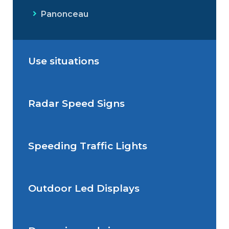
Panonceau
Use situations
Radar Speed Signs
Situations de signalisation
permanente
Speeding Traffic Lights
Situations de signalisation
Radar Speed Sign
temporaire
Outdoor Led Displays
Speeding Traffic Light