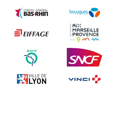
Security and Urban furniture<
The deterrent techniques
Ville fleurie, village fleuri
On-board road signs