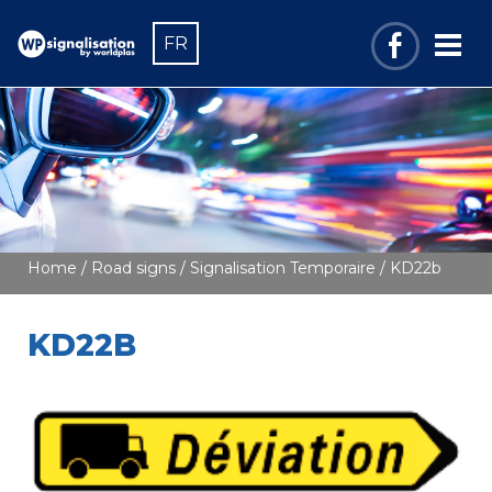
FR
Home
/
Road signs
/
Signalisation Temporaire
/ KD22b
KD22B