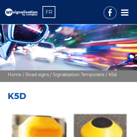
FR
Home
/
Road signs
/
Signalisation Temporaire
/ K5d
K5D