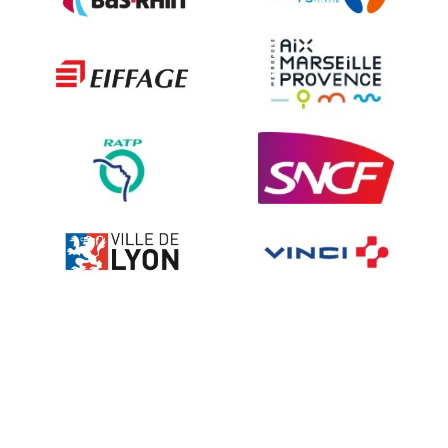
The deterrent techniques
Ville fleurie, village fleuri
On-board road signs