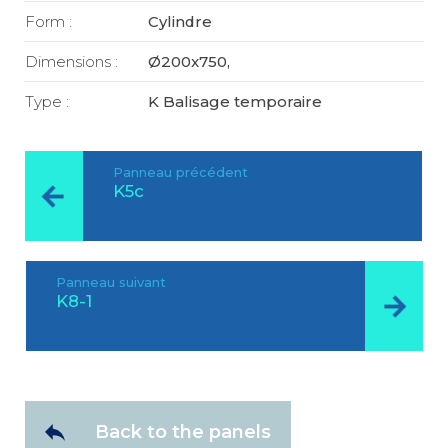
Form :
Cylindre
Dimensions :
Ø200x750,
Type :
K Balisage temporaire
Panneau précédent
K5c
Panneau suivant
K8-1
Back to the panels