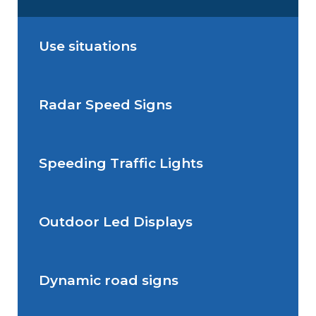
Use situations
Radar Speed Signs
Situations de signalisation
permanente
Speeding Traffic Lights
Situations de signalisation
Radar Speed Sign
temporaire
Outdoor Led Displays
Speeding Traffic Light
Dynamic road signs
Outdoor Led Display