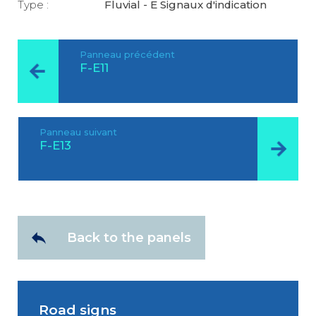
Type :
Fluvial - E Signaux d'indication
Panneau précédent
F-E11
Panneau suivant
F-E13
Back to the panels
Road signs