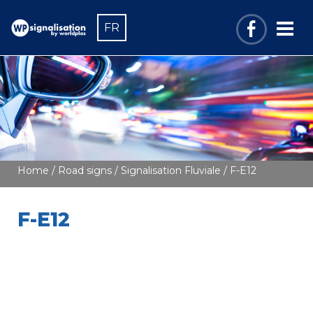
FR
Home
/
Road signs
/
Signalisation Fluviale
/ F-E12
F-E12