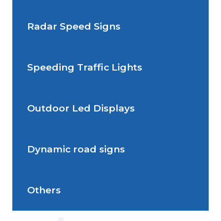
Radar Speed Signs
Situations de signalisation
permanente
Speeding Traffic Lights
Situations de signalisation
Radar Speed Sign
temporaire
Outdoor Led Displays
Speeding Traffic Light
Dynamic road signs
Outdoor Led Display
Others
Dynamic road signs