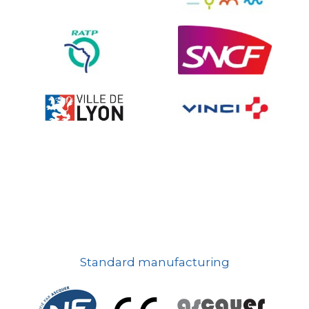
Ville fleurie, village fleuri
On-board road signs
Standard manufacturing