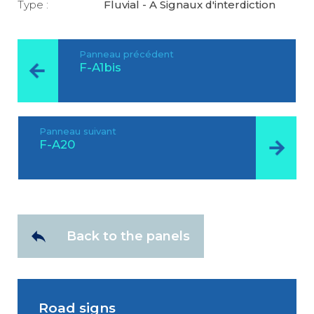
Type :
Fluvial - A Signaux d'interdiction
Panneau précédent
F-A1bis
Panneau suivant
F-A20
Back to the panels
Road signs