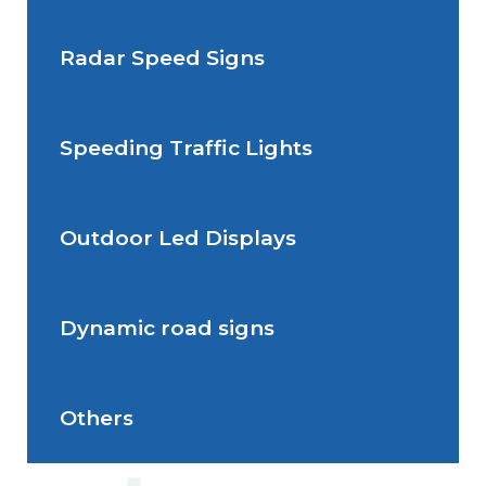
Radar Speed Signs
Situations de signalisation
permanente
Speeding Traffic Lights
Situations de signalisation
Radar Speed Sign
temporaire
Outdoor Led Displays
Speeding Traffic Light
Dynamic road signs
Outdoor Led Display
Others
Dynamic road signs