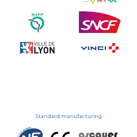
Ville fleurie, village fleuri
On-board road signs
Standard manufacturing