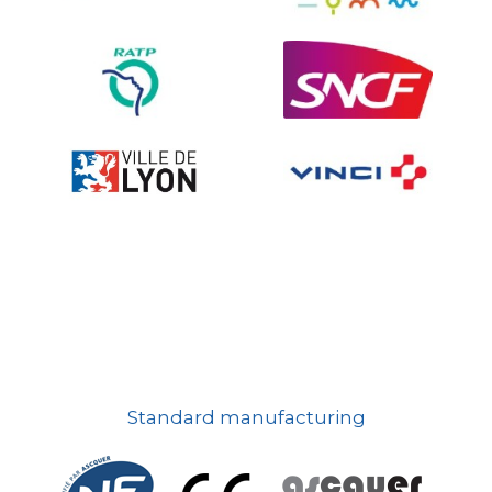
Ville fleurie, village fleuri
On-board road signs
Standard manufacturing