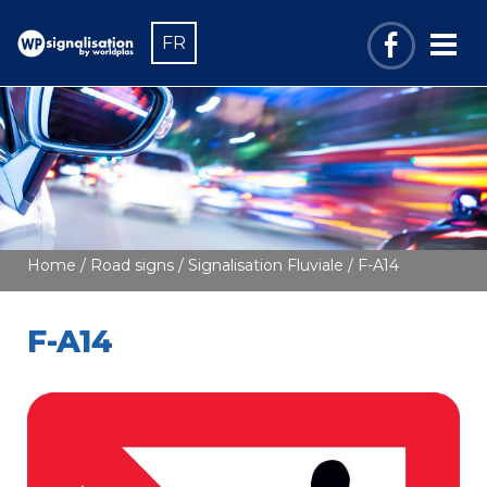
FR
Home
/
Road signs
/
Signalisation Fluviale
/ F-A14
F-A14