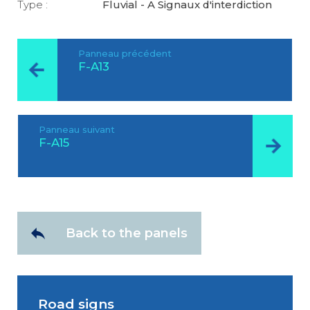
Type :
Fluvial - A Signaux d'interdiction
Panneau précédent
F-A13
Panneau suivant
F-A15
Back to the panels
Road signs