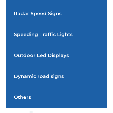
Radar Speed Signs
Situations de signalisation
permanente
Speeding Traffic Lights
Situations de signalisation
Radar Speed Sign
temporaire
Outdoor Led Displays
Speeding Traffic Light
Dynamic road signs
Outdoor Led Display
Others
Dynamic road signs