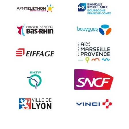
Accessories for road signs
Security and Urban furniture<
The deterrent techniques
Ville fleurie, village fleuri
On-board road signs