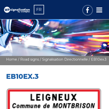
FR
Home
/
Road signs
/
Signalisation Directionnelle
/ EB10ex.3
EB10EX.3