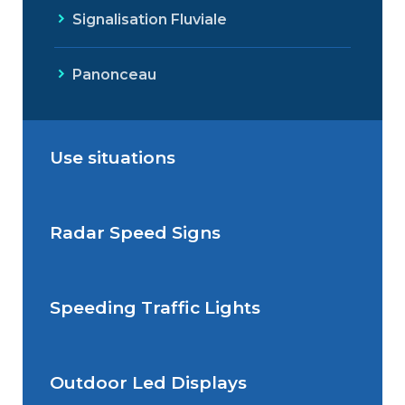
Signalisation Fluviale
Panonceau
Use situations
Radar Speed Signs
Situations de signalisation
permanente
Speeding Traffic Lights
Situations de signalisation
Radar Speed Sign
temporaire
Outdoor Led Displays
Speeding Traffic Light