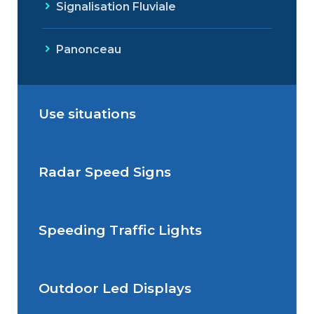
Signalisation Fluviale
Panonceau
Use situations
Radar Speed Signs
Situations de signalisation
permanente
Speeding Traffic Lights
Situations de signalisation
Radar Speed Sign
temporaire
Outdoor Led Displays
Speeding Traffic Light