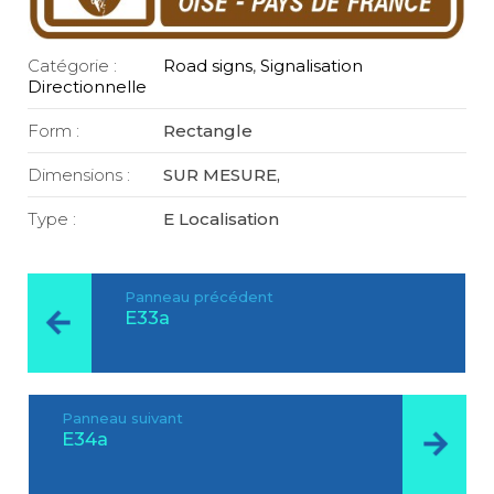
Catégorie :
Road signs
,
Signalisation
Directionnelle
Form :
Rectangle
Dimensions :
SUR MESURE,
Type :
E Localisation
Panneau précédent
E33a
Panneau suivant
E34a