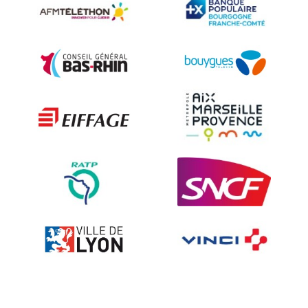
Accessories for road signs
Security and Urban furniture<
The deterrent techniques
Ville fleurie, village fleuri
On-board road signs