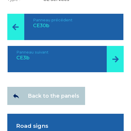
Panneau précédent
CE30b
Panneau suivant
CE3b
Back to the panels
Road signs