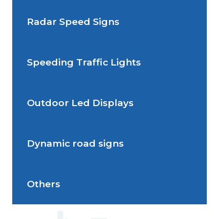
Radar Speed Signs
Situations de signalisation
permanente
Speeding Traffic Lights
Situations de signalisation
Radar Speed Sign
temporaire
Outdoor Led Displays
Speeding Traffic Light
Dynamic road signs
Outdoor Led Display
Others
Dynamic road signs