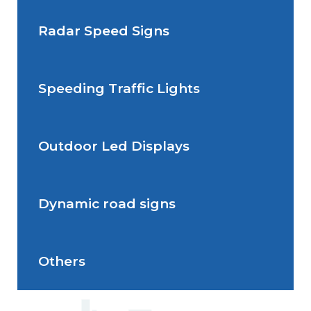
Radar Speed Signs
Situations de signalisation
permanente
Speeding Traffic Lights
Situations de signalisation
Radar Speed Sign
temporaire
Outdoor Led Displays
Speeding Traffic Light
Dynamic road signs
Outdoor Led Display
Others
Dynamic road signs