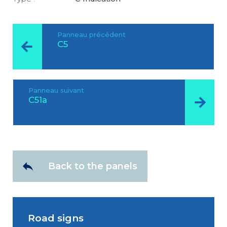
Panneau précédent
C5
Panneau suivant
C51a
Back to the panels
Road signs