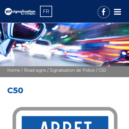
FR
Home
/
Road signs
/
Signalisation de Police
/ C50
C50