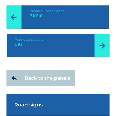
Panneau précédent
BK6a1
Panneau suivant
CK1
Back to the panels
Road signs