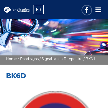
FR
Home
/
Road signs
/
Signalisation Temporaire
/ BK6d
BK6D