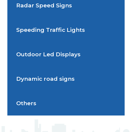
Radar Speed Signs
Situations de signalisation
permanente
Speeding Traffic Lights
Situations de signalisation
Radar Speed Sign
temporaire
Outdoor Led Displays
Speeding Traffic Light
Dynamic road signs
Outdoor Led Display
Others
Dynamic road signs
J5 Flexible Pole