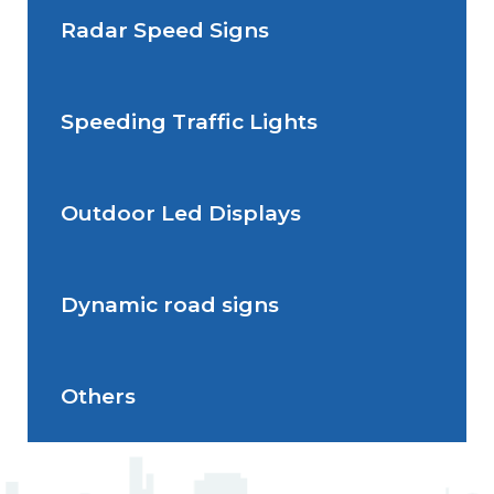
Radar Speed Signs
Situations de signalisation
permanente
Speeding Traffic Lights
Situations de signalisation
Radar Speed Sign
temporaire
Outdoor Led Displays
Speeding Traffic Light
Dynamic road signs
Outdoor Led Display
Others
Dynamic road signs