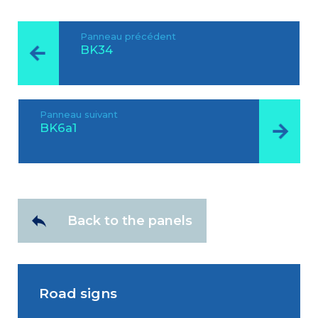
Panneau précédent
BK34
Panneau suivant
BK6a1
Back to the panels
Road signs