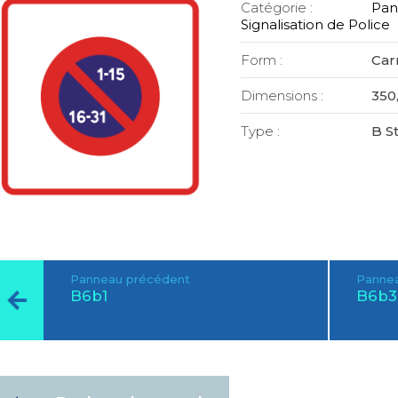
Catégorie :
Pan
Signalisation de Police
Form :
Car
Dimensions :
350,
Type :
B S
Panneau précédent
Pannea
B6b1
B6b3