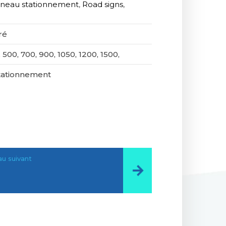
neau stationnement
,
Road signs
,
ré
 500, 700, 900, 1050, 1200, 1500,
tationnement
u suivant