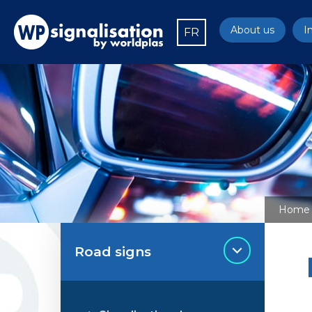
About us
I
FR
Home
Road signs