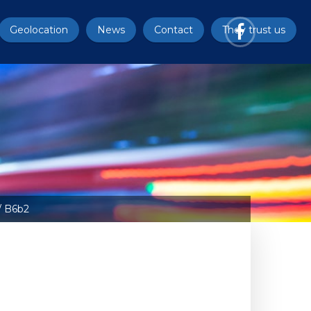
Geolocation
News
Contact
They trust us
/ B6b2