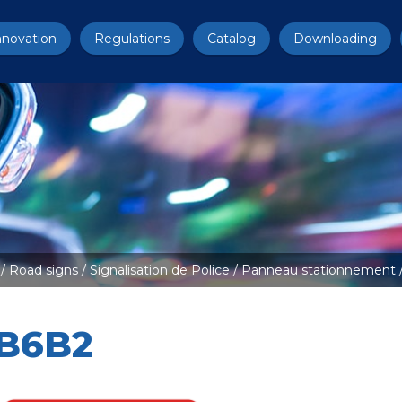
nnovation
Regulations
Catalog
Downloading
/
Road signs
/
Signalisation de Police
/
Panneau stationnement
B6B2