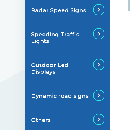
Radar Speed Signs
Situations de
signalisation
permanente
Speeding Traffic
Radar Speed Sign
Lights
Situations de
signalisation
temporaire
Outdoor Led
Speeding Traffic
Displays
Light
Dynamic road signs
Outdoor Led Display
Others
Dynamic road signs