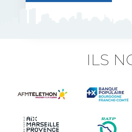
J5 Flexible Pole
Triflash
Bir : quick information
ILS 
marking
Indexable B21 and
BK21
Accessories for road
signs
Security and Urban
furniture<