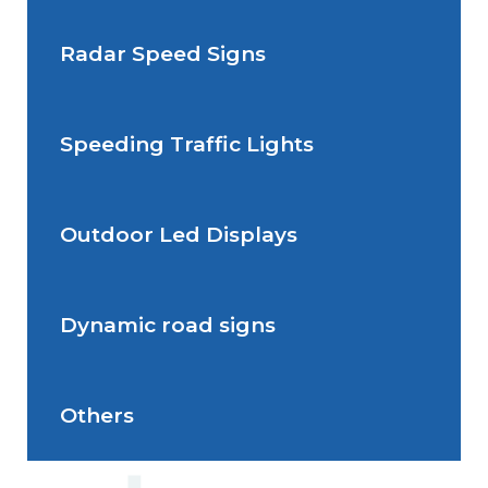
Radar Speed Signs
Situations de signalisation
permanente
Speeding Traffic Lights
Situations de signalisation
Radar Speed Sign
temporaire
Outdoor Led Displays
Speeding Traffic Light
Dynamic road signs
Outdoor Led Display
Others
Dynamic road signs