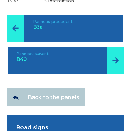
Type :
B Interdiction
Panneau précédent
B3a
Panneau suivant
B40
Back to the panels
Road signs