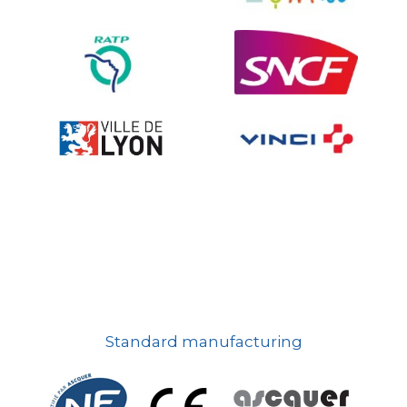
Ville fleurie, village fleuri
On-board road signs
Standard manufacturing