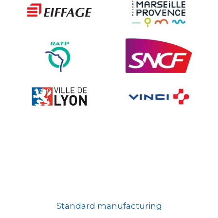
Ville fleurie, village fleuri
On-board road signs
Standard manufacturing