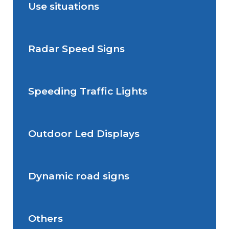
Use situations
Radar Speed Signs
Situations de signalisation
permanente
Speeding Traffic Lights
Situations de signalisation
Radar Speed Sign
temporaire
Outdoor Led Displays
Speeding Traffic Light
Dynamic road signs
Outdoor Led Display
Others
Dynamic road signs