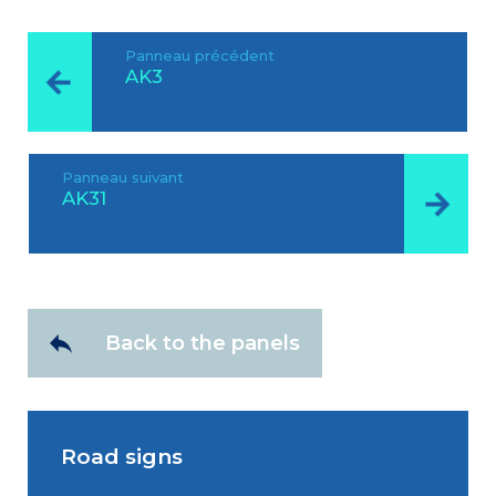
Panneau précédent
AK3
Panneau suivant
AK31
Back to the panels
Road signs