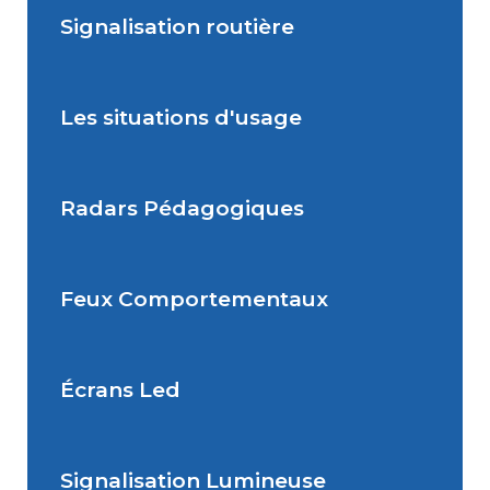
Signalisation routière
Les situations d'usage
Signalisation de Police
Signalisation Temporaire
Radars Pédagogiques
Situations de signalisation
permanente
Signalisation Directionnelle
Feux Comportementaux
Situations de signalisation
Radar Pédagogique
Signalisation Fluviale
temporaire
Écrans Led
Panonceau
Feu Comportemental
Signalisation Lumineuse
Écran Géant Extérieur Led