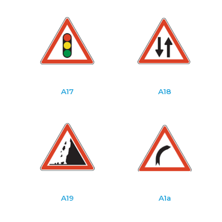
A17
A18
A19
A1a