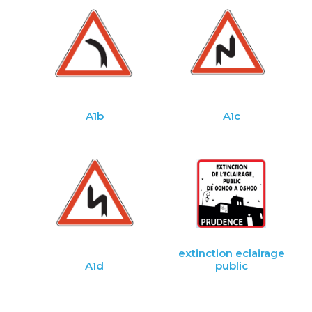
A1b
A1c
extinction eclairage
A1d
public