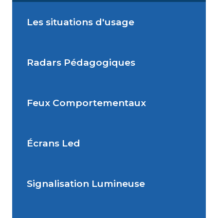
Les situations d'usage
Radars Pédagogiques
Situations de signalisation
permanente
Feux Comportementaux
Situations de signalisation
Radar Pédagogique
temporaire
Écrans Led
Feu Comportemental
Signalisation Lumineuse
Écran Géant Extérieur Led