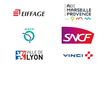
Les techniques de dissuasion
Ville fleurie, village fleuri
Signalisation embarquée