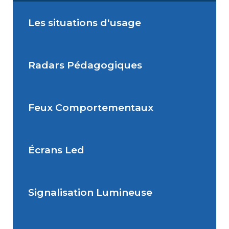
Les situations d'usage
Radars Pédagogiques
Situations de signalisation
permanente
Feux Comportementaux
Situations de signalisation
Radar Pédagogique
temporaire
Écrans Led
Feu Comportemental
Signalisation Lumineuse
Écran Géant Extérieur Led