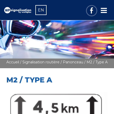
EN
Accueil
/
Signalisation routière
/
Panonceau
/ M2 / Type A
M2 / TYPE A