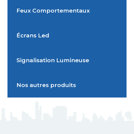
Feux Comportementaux
Situations de signalisation
Radar Pédagogique
temporaire
Écrans Led
Feu Comportemental
Signalisation Lumineuse
Écran Géant Extérieur Led
Nos autres produits
Signalisation dynamique
lumineuse
J5 Mât flexible
Triflash