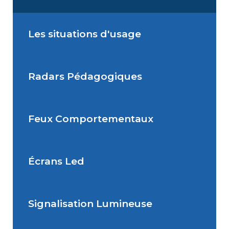
Les situations d'usage
Radars Pédagogiques
Situations de signalisation
permanente
Feux Comportementaux
Situations de signalisation
Radar Pédagogique
temporaire
Écrans Led
Feu Comportemental
Signalisation Lumineuse
Écran Géant Extérieur Led