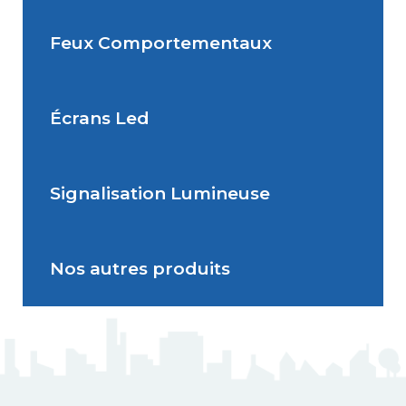
Feux Comportementaux
Situations de signalisation
Radar Pédagogique
temporaire
Écrans Led
Feu Comportemental
Signalisation Lumineuse
Écran Géant Extérieur Led
Nos autres produits
Signalisation dynamique
lumineuse
J5 Mât flexible