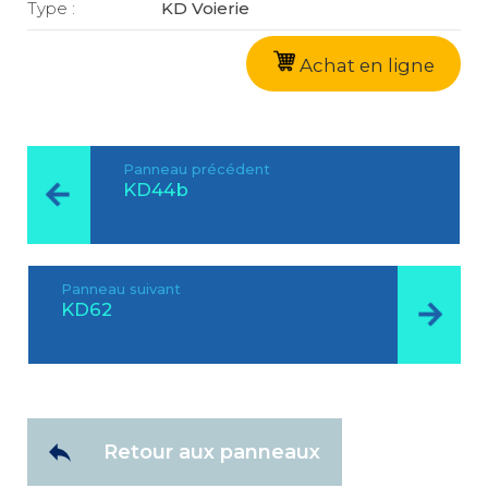
Type :
KD Voierie
Achat en ligne
Panneau précédent
KD44b
Panneau suivant
KD62
Retour aux panneaux