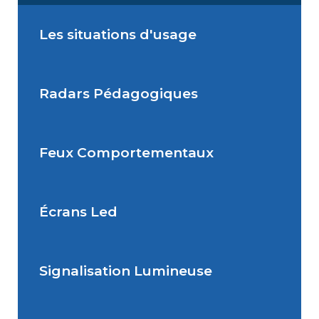
Les situations d'usage
Radars Pédagogiques
Situations de signalisation
permanente
Feux Comportementaux
Situations de signalisation
Radar Pédagogique
temporaire
Écrans Led
Feu Comportemental
Signalisation Lumineuse
Écran Géant Extérieur Led