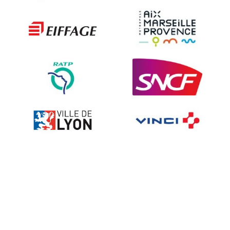
Les techniques de dissuasion
Ville fleurie, village fleuri
Signalisation embarquée