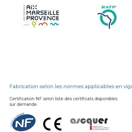
Sécurité et Mobilier
Urban
Les techniques de
dissuasion
Ville fleurie, village
fleuri
Signalisation
embarquée
Fabrication selon les normes applicables en vi
Certification NF selon liste des certificats disponibles
sur demande.