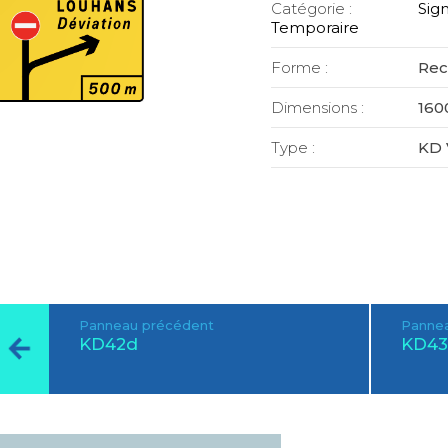
Catégorie :
Sign
Temporaire
Forme :
Rec
Dimensions :
160
Type :
KD 
Panneau précédent
Pannea
KD42d
KD43