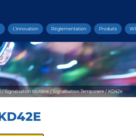
L’innovation
Réglementation
Produits
W
l
/
Signalisation routière
/
Signalisation Temporaire
/ KD42e
KD42E