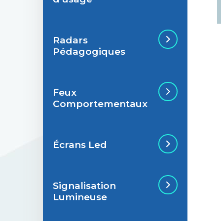
Radars
Situations de
Pédagogiques
signalisation
permanente
Feux
Situations de
Radar Pédagogique
Comportementaux
signalisation
temporaire
Écrans Led
Feu Comportemental
Signalisation
Écran Géant Extérieur
Lumineuse
Led