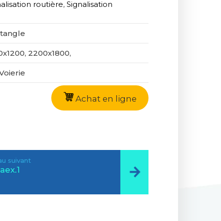
alisation routière
,
Signalisation
tangle
0x1200, 2200x1800,
Voierie
Achat en ligne
u suivant
aex.1