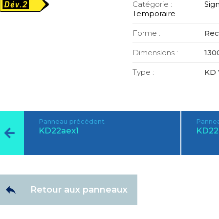
Catégorie :
Sign
Temporaire
Forme :
Rec
Dimensions :
130
Type :
KD 
Panneau précédent
Pannea
KD22aex1
KD22
Retour aux panneaux