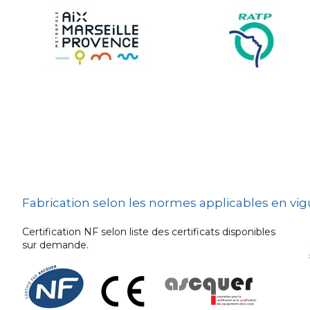
Sécurité et Mobilier
Urban
Les techniques de
dissuasion
Ville fleurie, village
fleuri
Signalisation
embarquée
Fabrication selon les normes applicables en vi
Certification NF selon liste des certificats disponibles
sur demande.