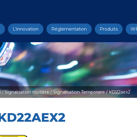
L’innovation
Réglementation
Produits
W
l
/
Signalisation routière
/
Signalisation Temporaire
/ KD22aex2
KD22AEX2