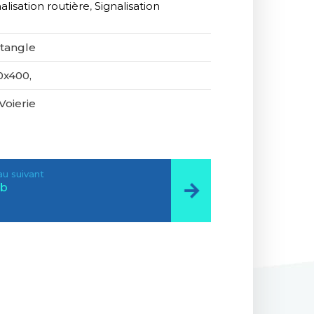
alisation routière
,
Signalisation
tangle
0x400,
Voierie
u suivant
b