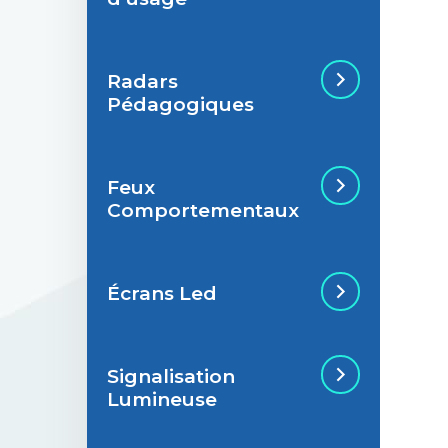
Radars
Situations de
Pédagogiques
signalisation
permanente
Feux
Situations de
Radar Pédagogique
Comportementaux
signalisation
temporaire
Écrans Led
Feu Comportemental
Signalisation
Écran Géant Extérieur
Lumineuse
Led