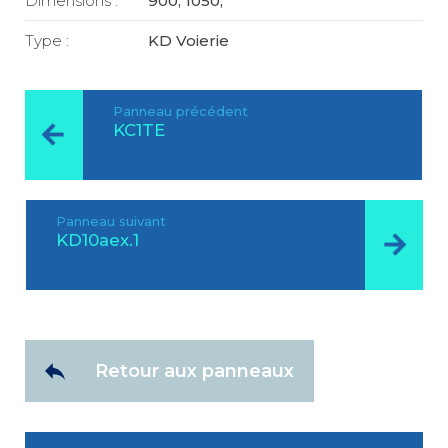
Dimensions :
900, 1050,
Type :
KD Voierie
Panneau précédent
KC1TE
Panneau suivant
KD10aex.1
Retour aux panneaux