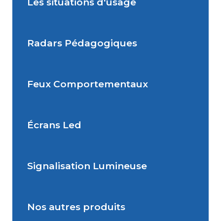
Les situations d'usage
Radars Pédagogiques
Situations de signalisation
permanente
Feux Comportementaux
Situations de signalisation
Radar Pédagogique
temporaire
Écrans Led
Feu Comportemental
Signalisation Lumineuse
Écran Géant Extérieur Led
Nos autres produits
Signalisation dynamique
lumineuse