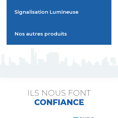
Signalisation Lumineuse
Écran Géant Extérieur Led
Nos autres produits
Signalisation dynamique
lumineuse
J5 Mât flexible
Triflash
Bir : balise d'information rapide
ILS NOUS FONT
CONFIANCE
B21 et BK21 indexable