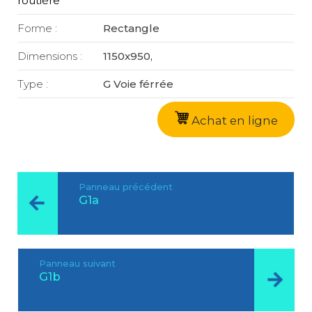
routière
Forme :
Rectangle
Dimensions :
1150x950,
Type :
G Voie férrée
Achat en ligne
Panneau précédent
G1a
Panneau suivant
G1b