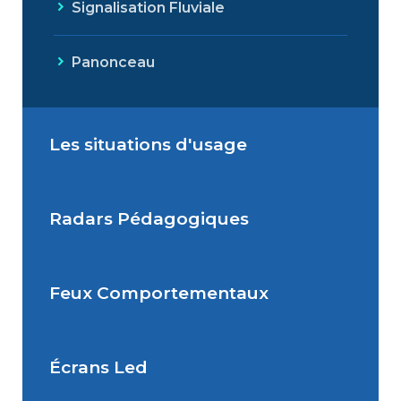
Signalisation Fluviale
Panonceau
Les situations d'usage
Radars Pédagogiques
Situations de signalisation
permanente
Feux Comportementaux
Situations de signalisation
Radar Pédagogique
temporaire
Écrans Led
Feu Comportemental