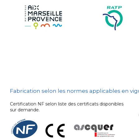
Sécurité et Mobilier
Urban
Les techniques de
dissuasion
Ville fleurie, village
fleuri
Signalisation
embarquée
Fabrication selon les normes applicables en vi
Certification NF selon liste des certificats disponibles
sur demande.