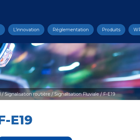
L’innovation
Réglementation
Produits
W
l
/
Signalisation routière
/
Signalisation Fluviale
/ F-E19
F-E19