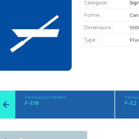
Catégorie :
Sign
Forme :
Car
Dimensions :
100
Type :
Fluv
Panneau précédent
Pannea
F-E18
F-E2