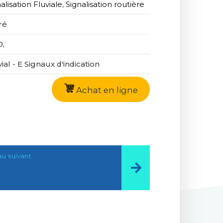
alisation Fluviale
,
Signalisation routière
ré
0,
ial - E Signaux d'indication
Achat en ligne
u suivant