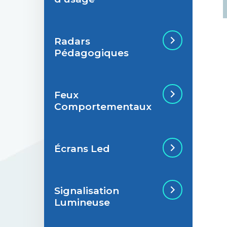
Radars
Situations de
Pédagogiques
signalisation
permanente
Feux
Situations de
Radar Pédagogique
Comportementaux
signalisation
temporaire
Écrans Led
Feu Comportemental
Signalisation
Écran Géant Extérieur
Lumineuse
Led