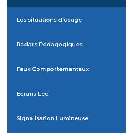
Les situations d'usage
Radars Pédagogiques
Situations de signalisation
permanente
Feux Comportementaux
Situations de signalisation
Radar Pédagogique
temporaire
Écrans Led
Feu Comportemental
Signalisation Lumineuse
Écran Géant Extérieur Led