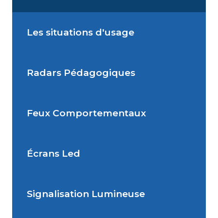
Les situations d'usage
Radars Pédagogiques
Situations de signalisation
permanente
Feux Comportementaux
Situations de signalisation
Radar Pédagogique
temporaire
Écrans Led
Feu Comportemental
Signalisation Lumineuse
Écran Géant Extérieur Led