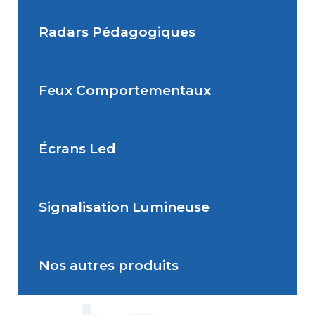
Radars Pédagogiques
Situations de signalisation
permanente
Feux Comportementaux
Situations de signalisation
Radar Pédagogique
temporaire
Écrans Led
Feu Comportemental
Signalisation Lumineuse
Écran Géant Extérieur Led
Nos autres produits
Signalisation dynamique
lumineuse