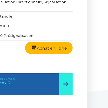
alisation Directionnelle
,
Signalisation
tangle
x300,
0 Présignalisation
Achat en ligne
u suivant
cex.6