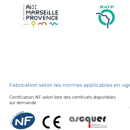
Sécurité et Mobilier
Urban
Les techniques de
dissuasion
Ville fleurie, village
fleuri
Signalisation
embarquée
Fabrication selon les normes applicables en vi
Certification NF selon liste des certificats disponibles
sur demande.