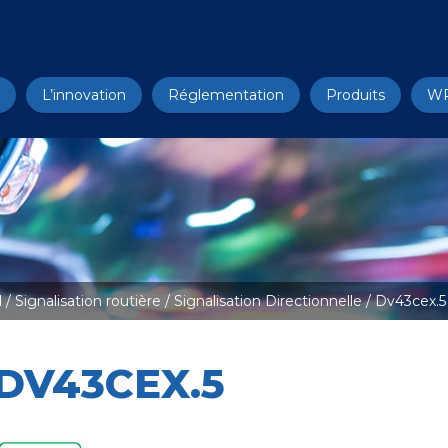
L’innovation
Réglementation
Produits
W
l
/
Signalisation routière
/
Signalisation Directionnelle
/ Dv43cex.5
DV43CEX.5