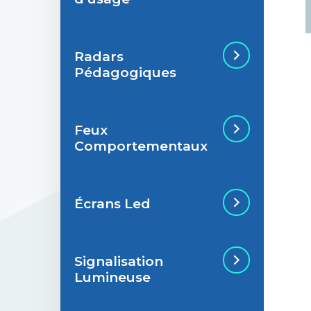
Radars
Situations de
Pédagogiques
signalisation
permanente
Feux
Situations de
Radar Pédagogique
Comportementaux
signalisation
temporaire
Écrans Led
Feu Comportemental
Signalisation
Écran Géant Extérieur
Lumineuse
Led