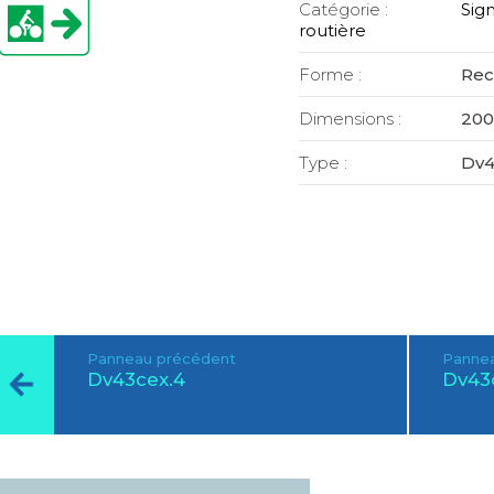
Catégorie :
Sign
routière
Forme :
Rec
Dimensions :
200
Type :
Dv4
Panneau précédent
Pannea
Dv43cex.4
Dv43