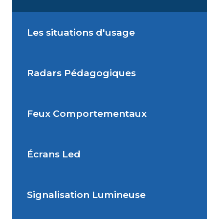
Les situations d'usage
Radars Pédagogiques
Situations de signalisation
permanente
Feux Comportementaux
Situations de signalisation
Radar Pédagogique
temporaire
Écrans Led
Feu Comportemental
Signalisation Lumineuse
Écran Géant Extérieur Led