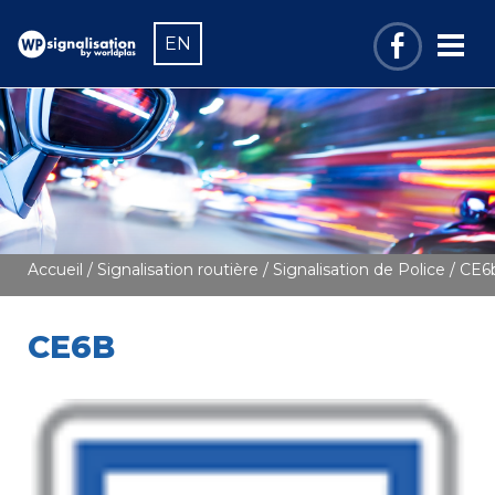
EN
Accueil
/
Signalisation routière
/
Signalisation de Police
/ CE6
CE6B