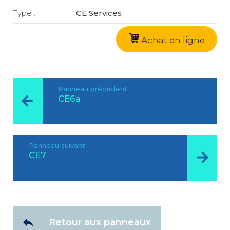
Type :
CE Services
Achat en ligne
Panneau précédent
CE6a
Panneau suivant
CE7
Retour aux panneaux